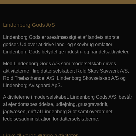
Absolut nødvendige cookies muliggør
hjemmesidens grundlæggende funktionalitet
såsom brugerlogin og kontoadministration.
Lindenborg Gods A/S
Hjemmesiden kan ikke bruges korrekt uden de
absolut nødvendige cookies.
Lindenborg Gods er arealmæssigt et af landets største
Udbyder
/
Navn
Udløbsdato
Beskrivels
Domæne
godser. Ud over at drive land- og skovbrug omfatter
Lindenborg Gods betydelige industri- og handelsaktiviteter.
CookieScriptConsent
4 uger 2
Denne coo
CookieScript
dage
bruges af
roldtrae.dk
Cookie-
Med Lindenborg Gods A/S som moderselskab drives
Script.com
tjenesten t
aktiviteterne i fire datterselskaber; Rold Skov Savværk A/S,
huske
Rold Trælasthandel A/S, Lindenborg Skovselskab A/S og
præferenc
samtykke t
Lindenborg Avlsgaard ApS.
besøgende
er nødvend
at Cookie-
Aktiviteterne i moderselskabet, Lindenborg Gods A/S, består
Script.com
cookieban
af ejendomsbesiddelse, udlejning, grusgravsdrift,
fungerer
jagtvæsen, drift af Lindenborg Slot samt overordnet
korrekt.
ledelsesadministration for datterselskaberne.
PHPSESSID
Session
Cookie
PHP.net
genereret 
roldtrae.dk
applikatio
baseret p
Links til vores øvrige aktiviteter