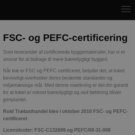
FSC- og PEFC-certificering
Som leverandør af certificerede byggematerialer, har vi et
ansvar for at bidrage til mere bæredygtigt byggeri.
Når træ er FSC og PEFC certificeret, betyder det, at træet
beviseligt overholder deres bestemte standarder og
miljømæssige mål. Med denne mærkning er det din garanti
for at træet er vokset bæredygtigt og ved fældning bliver
genplantet.
Rold Trælasthandel blev i oktober 2016 FSC- og PEFC-
certificeret
Licenskoder: FSC-C132699 og
PEFC/09-31-098